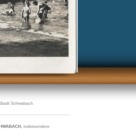
Stadt Schwabach.
HWABACH,
insbesondere