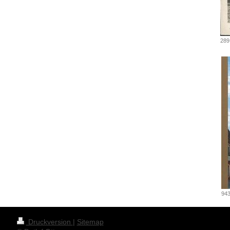
289
943
Druckversion
|
Sitemap