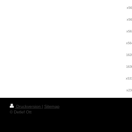
x56
x56
x56
x56
162
163
x533
x23
Druckversion
|
Sitemap
© Detlef Ott