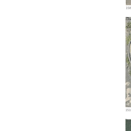
158
151