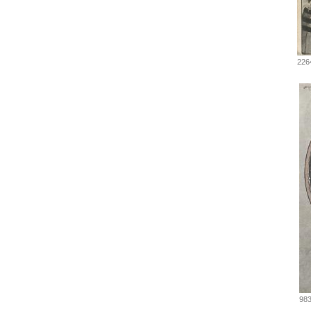
226
983